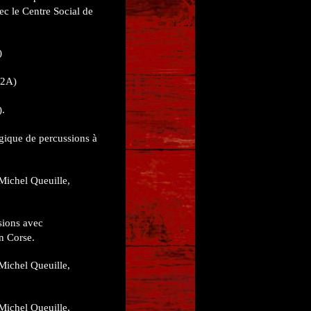
ec le Centre Social de
)
(2A)
).
gique de percussions à
Michel Queuille,
sions avec
n Corse.
Michel Queuille,
Michel Queuille,